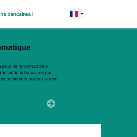
ns bancaires !
tomatique
m
pour leurs transactions
ransactions bancaires qui
 Les paiements portent le nom
Suivant