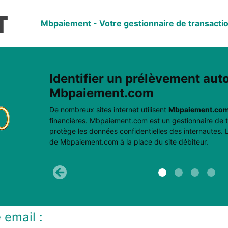
mbpaiement
- Votre gestionnaire de transactio
Identifier un prélèvement au
Mbpaiement.com
De nombreux sites internet utilisent
Mbpaiement.co
financières. Mbpaiement.com est un gestionnaire de t
protège les données confidentielles des internautes.
de Mbpaiement.com à la place du site débiteur.
Précédent
 email :