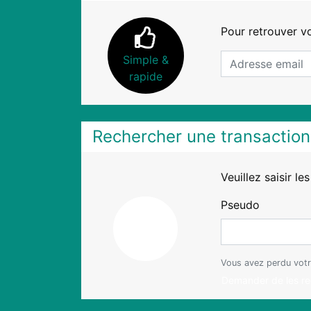
Pour retrouver v
Simple &
rapide
Rechercher une transaction 
Veuillez saisir le
Pseudo
Vous avez perdu votr
Demander de les rec